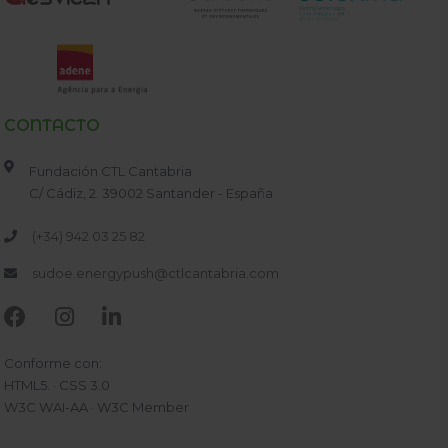
CONTACTO
Fundación CTL Cantabria
C/ Cádiz, 2. 39002 Santander - España
(+34) 942 03 25 82
sudoe.energypush@ctlcantabria.com
Conforme con:
HTML5. · CSS 3.0
W3C WAI-AA · W3C Member