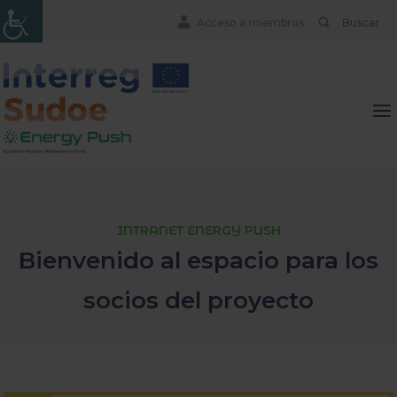
Skip
Search
BUSCAR
Acceso a miembros
to
for:
content
Home
Me
INTRANET ENERGY PUSH
Bienvenido al espacio para los
socios del proyecto