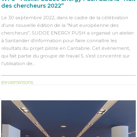
des chercheurs 2022”
Le 30 septembre 2022, dans le cadre de la célébration
d’une nouvelle édition de la “Nuit européenne des
chercheurs”, SUDOE ENERGY PUSH a organisé un atelier
à Santander d’information pour faire connaître les
résultats du projet pilote en Cantabrie. Cet évènement,
qui fait partie du groupe de travail 5, s’est concentré sur
l’utilisation de...
INFORMATIONS