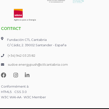
CONTACT
Fundación CTL Cantabria
C/ Cádiz, 2. 39002 Santander - España
(+34) 942 03 25 82
sudoe.energypush@ctlcantabria.com
Conformément à:
HTML5. · CSS 3.0
W3C WAI-AA · W3C Member