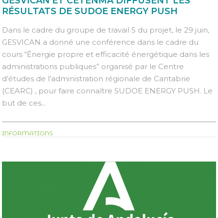
GESVICAN ET CETENMA DIFFUSENT LES
RÉSULTATS DE SUDOE ENERGY PUSH
Dans le cadre du groupe de travail 5 du projet, le 29 juin,
GESVICAN a donné une conférence dans le cadre du
cours “Énergie propre et efficacité énergétique dans les
administrations publiques” organisé par le Centre
d’études de l’administration régionale de Cantabrie
(CEARC) , pour faire connaître SUDOE ENERGY PUSH. Le
but de ces...
INFORMATIONS