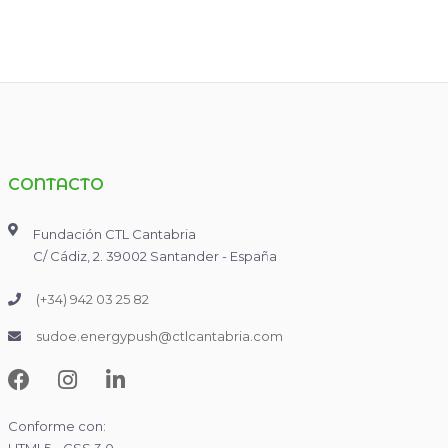
CONTACTO
Fundación CTL Cantabria
C/ Cádiz, 2. 39002 Santander - España
(+34) 942 03 25 82
sudoe.energypush@ctlcantabria.com
Conforme con: