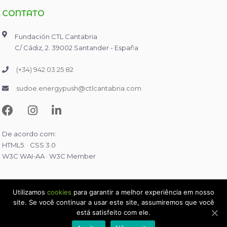
CONTATO
Fundación CTL Cantabria
C/ Cádiz, 2. 39002 Santander - España
(+34) 942 03 25 82
sudoe.energypush@ctlcantabria.com
De acordo com:
HTML5. · CSS 3.0
W3C WAI-AA · W3C Member
Utilizamos
cookies
para garantir a melhor experiência em nosso
site. Se você continuar a usar este site, assumiremos que você
2026 © Sudoe Energy Push.
Todos los derechos reservados
está satisfeito com ele.