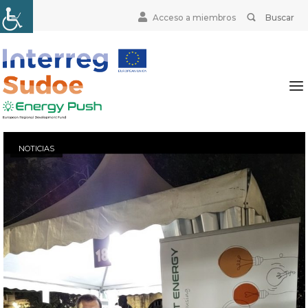
Skip
Search
BUSCAR
Acceso a miembros
to
for:
content
Home
Me
NOTICIAS