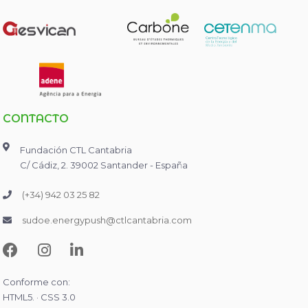
CONTACTO
Fundación CTL Cantabria
C/ Cádiz, 2. 39002 Santander - España
(+34) 942 03 25 82
sudoe.energypush@ctlcantabria.com
Conforme con:
HTML5. · CSS 3.0