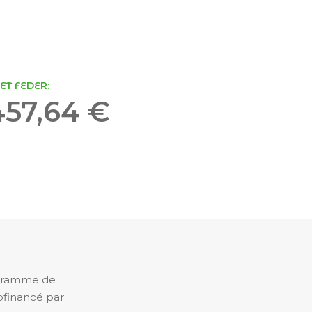
ET FEDER:
457,64 €
ogramme de
cofinancé par