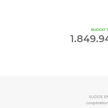
BUDGET 
1.849.9
SUDOE ENE
coopération