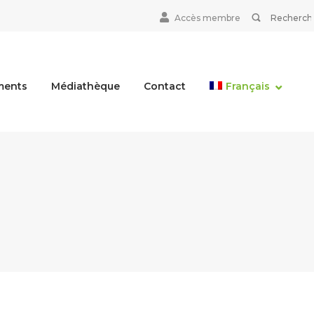
Search
BUSCAR
Accès membre
for:
ments
Médiathèque
Contact
Français