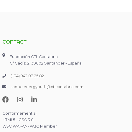
CONTACT
Fundación CTL Cantabria
C/ Cádiz, 2. 39002 Santander - España
(+34) 942 03 25 82
sudoe.energypush@ctlcantabria.com
Conformément à:
HTML5. · CSS 3.0
W3C WAI-AA · W3C Member