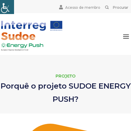
Skip
Search
BUSCAR
Acesso de membro
to
for:
content
Home
Me
PROJETO
Porquê o projeto SUDOE ENERGY
PUSH?