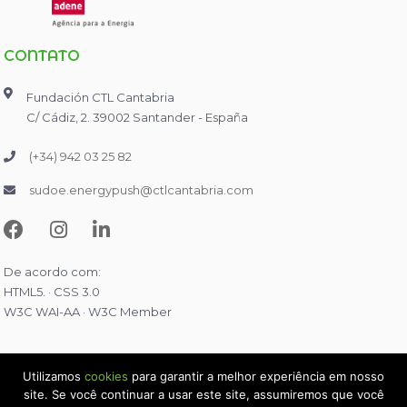
CONTATO
Fundación CTL Cantabria
C/ Cádiz, 2. 39002 Santander - España
(+34) 942 03 25 82
sudoe.energypush@ctlcantabria.com
De acordo com:
HTML5. · CSS 3.0
W3C WAI-AA · W3C Member
Utilizamos
cookies
para garantir a melhor experiência em nosso
site. Se você continuar a usar este site, assumiremos que você