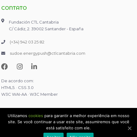
CONTATO
Fundación CTL Cantabria
C/ Cádiz, 2. 39002 Santander - España
(+34) 942 03 25 82
sudoe.energypush@ctlcantabria.com
De acordo com:
HTML5. · CSS 3.0
W3C WAI-AA · W3C Member
Utilizamos
cookies
para garantir a melhor experiência em nosso
site. Se você continuar a usar este site, assumiremos que você
2026 © Sudoe Energy Push.
Todos los derechos reservados
está satisfeito com ele.